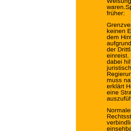
Weisunge
waren.Sp
früher:
Grenzver
keinen 
dem Hin
aufgrun
der Drit
einreist
dabei hi
juristis
Regierun
muss na
erklärt 
eine Str
auszufüh
Normaler
Rechtsst
verbindli
einsehba