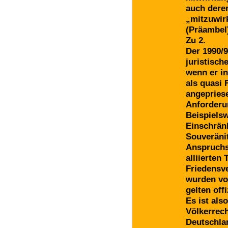
auch derer
„mitzuwir
(Präambel
Zu 2.
Der 1990/9
juristisc
wenn er i
als quasi 
angepriese
Anforderu
Beispiels
Einschrän
Souveräni
Anspruchs
alliierten
Friedensve
wurden vo
gelten offi
Es ist als
Völkerrec
Deutschla