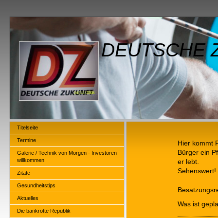
DEUTSCHE Z
Titelseite
Termine
Hier kommt P
Bürger ein Pf
Galerie / Technik von Morgen - Investoren
willkommen
er lebt.
Sehenswert!
Zitate
Gesundheitstips
Besatzungsre
Aktuelles
Was ist gepl
Die bankrotte Republik