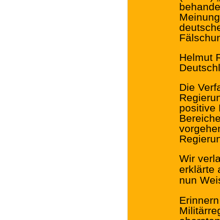
behandel
Meinung 
deutsche
Fälschu
Helmut R
Deutschl
Die Verf
Regierun
positive
Bereich
vorgehen
Regierun
Wir verl
erklärte
nun Weis
Erinnern
Militärr