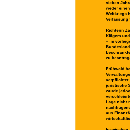
sieben Jahr
weder einen
Weltkriegs 
Verfassung 
Richterin Z
Klägers und
– im vorlie
Bundesland 
beschränkte
zu beantrag
Frühwald ha
Verwaltunge
verpflichte
juristische
wurde jedoc
verschleier
Lage nicht 
nachfragend
aus Finanzäm
wirtschaftli
Inzwischen 