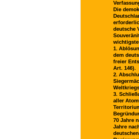
Verfassun
Die demok
Deutschlan
erforderl
deutsche V
Souveränit
wichtigst
1. Ablösu
dem deuts
freier En
Art. 146).
2. Abschlu
Siegermäc
Weltkriegs
3. Schlie
aller Ato
Territori
Begründu
70 Jahre 
Jahre nach
deutschen 