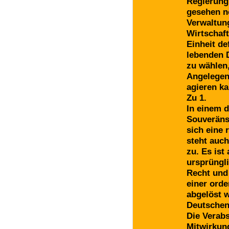
Regierung 
gesehen no
Verwaltun
Wirtschaf
Einheit de
lebenden 
zu wählen,
Angelegen
agieren ka
Zu 1.
In einem 
Souveräns 
sich eine
steht auc
zu. Es ist
ursprüngl
Recht und
einer orde
abgelöst w
Deutschen
Die Verab
Mitwirkung