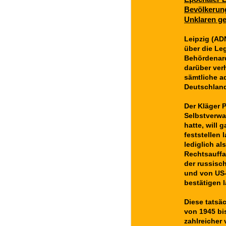
Bevölkerung
Unklaren g
Leipzig (AD
über die Le
Behördenarch
darüber verh
sämtliche a
Deutschlan
Der Kläger P
Selbstverwa
hatte, will
feststellen
lediglich al
Rechtsauffa
der russisc
und von US-
bestätigen 
Diese tatsä
von 1945 bi
zahlreicher