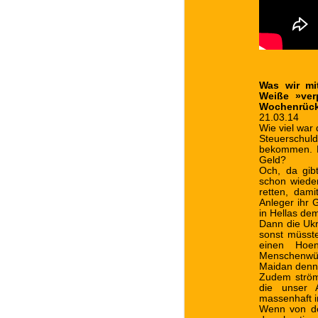
Was wir mi
Weiße »ver
Wochenrückb
21.03.14
Wie viel war
Steuerschu
bekommen. E
Geld?
Och, da gibt
schon wiede
retten, dami
Anleger ihr 
in Hellas de
Dann die Ukr
sonst müsste
einen Hoe
Menschenwür
Maidan denn
Zudem ströme
die unser A
massenhaft i
Wenn von de