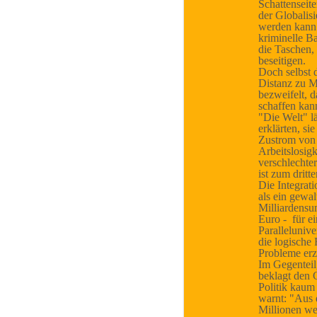
Schattenseit
der Globalisi
werden kann
kriminelle B
die Taschen,
beseitigen.
Doch selbst d
Distanz zu M
bezweifelt, d
schaffen kann
"Die Welt" lä
erklärten, si
Zustrom von 
Arbeitslosigk
verschlechte
ist zum dritt
Die Integrati
als ein gewal
Milliardensu
Euro - für e
Parallelunive
die logische 
Probleme erz
Im Gegenteil
beklagt den 
Politik kaum 
warnt: "Aus 
Millionen wer