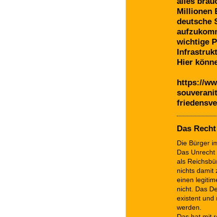
alles bra
Millionen 
deutsche 
aufzukomm
wichtige P
Infrastruk
Hier könne
https://ww
souverani
friedensv
Das Recht
Die Bürger i
Das Unrecht 
als Reichsbür
nichts damit
einen legiti
nicht. Das De
existent und 
werden.
Das hat mit r