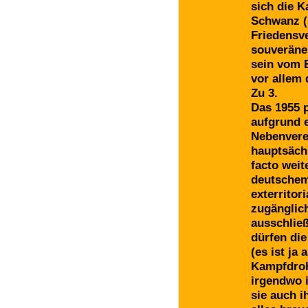
sich die K
Schwanz (
Friedensve
souveränes
sein vom 
vor allem 
Zu 3.
Das 1955 
aufgrund 
Nebenvere
hauptsäch
facto weit
deutschem
exterritor
zugänglich
ausschlie
dürfen die
(es ist ja
Kampfdroh
irgendwo i
sie auch 