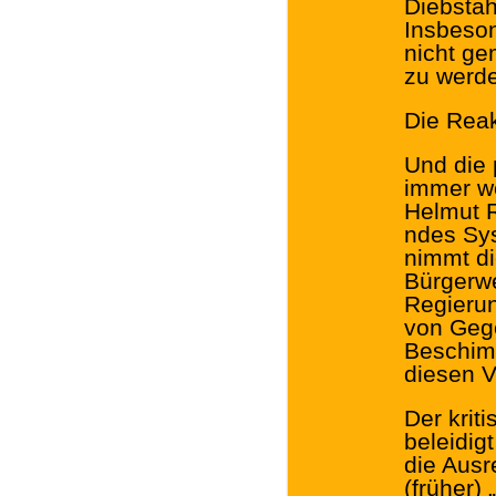
Diebstäh
Insbeson
nicht ge
zu werd
Die Reak
Und die p
immer we
Helmut R
ndes Sys
nimmt di
Bürgerwe
Regierun
von Geg
Beschim
diesen 
Der kriti
beleidig
die Ausr
(früher)