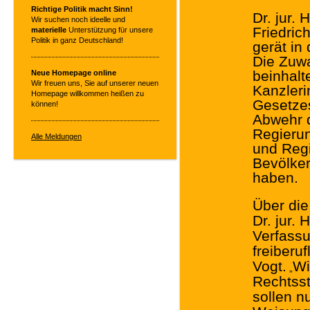
Richtige Politik macht Sinn!
Dr. jur.
Wir suchen noch ideelle und
Friedric
materielle
Unterstützung für unsere
Politik in ganz Deutschland!
gerät in
Die Zuwa
beinhalt
Neue Homepage online
Wir freuen uns, Sie auf unserer neuen
Kanzler
Homepage willkommen heißen zu
Gesetzes
können!
Abwehr d
Regierun
Alle Meldungen
und Regi
Bevölke
haben.
Über di
Dr. jur.
Verfassu
freiberuf
Vogt.
Wi
„
Rechtsst
sollen n