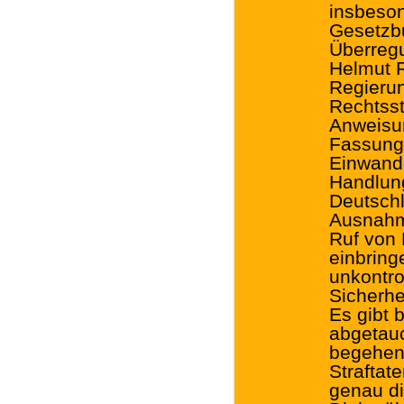
insbeson
Gesetzbu
Überregu
Helmut R
Regierun
Rechtsst
Anweisun
Fassungs
Einwander
Handlun
Deutschl
Ausnahm
Ruf von 
einbring
unkontro
Sicherhe
Es gibt 
abgetauc
begehen
Straftat
genau di