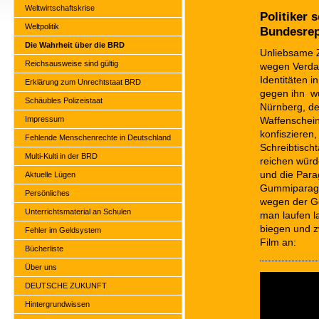
Weltwirtschaftskrise
Politiker 
Weltpolitik
Bundesrep
Die Wahrheit über die BRD
Unliebsame Z
Reichsausweise sind gültig
wegen Verdach
Identitäten 
Erklärung zum Unrechtstaat BRD
gegen ihn wu
Schäubles Polizeistaat
Nürnberg, de
Impressum
Waffenschein
konfiszieren
Fehlende Menschenrechte in Deutschland
Schreibtisch
Multi-Kulti in der BRD
reichen würd
und die Para
Aktuelle Lügen
Gummiparagra
Persönliches
wegen der Ge
Unterrichtsmaterial an Schulen
man laufen l
biegen und z
Fehler im Geldsystem
Film an:
Bücherliste
Über uns
DEUTSCHE ZUKUNFT
Hintergrundwissen