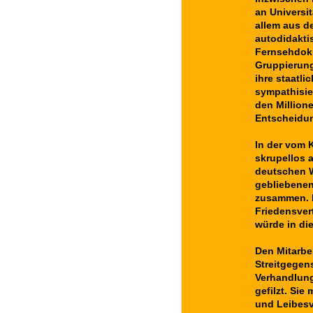
an Universi
allem aus d
autodidakti
Fernsehdoku
Gruppierung
ihre staatli
sympathisie
den Millione
Entscheidun
In der vom 
skrupellos
deutschen W
gebliebenen
zusammen. E
Friedensver
würde in di
Den Mitarbe
Streitgegen
Verhandlung
gefilzt. Si
und Leibesvi