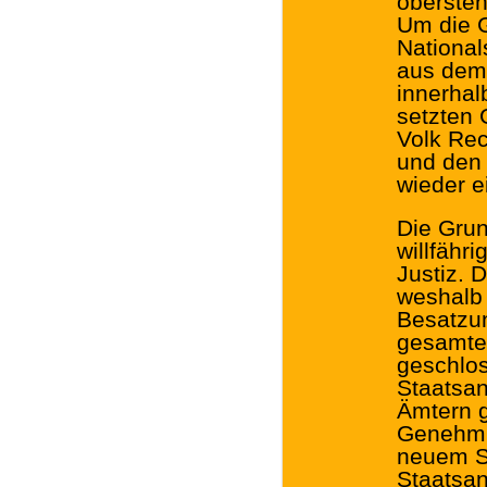
obersten
Um die 
National
aus dem
innerhal
setzten 
Volk Rec
und den 
wieder e
Die Grun
willfähr
Justiz. 
weshalb 
Besatzun
gesamte
geschlos
Staatsan
Ämtern 
Genehmig
neuem Sc
Staatsan