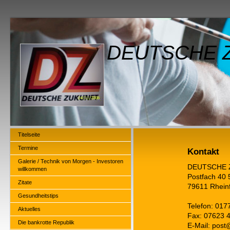
DEUTSCHE Z
Titelseite
Termine
Kontakt
Galerie / Technik von Morgen - Investoren
DEUTSCHE 
willkommen
Postfach 40 
Zitate
79611 Rhein
Gesundheitstips
Telefon: 017
Aktuelles
Fax: 07623 
Die bankrotte Republik
E-Mail: post