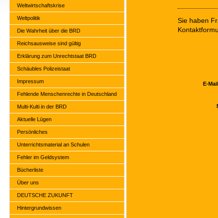
Weltwirtschaftskrise
Weltpolitik
Sie haben Fr
Kontaktformu
Die Wahrheit über die BRD
Reichsausweise sind gültig
Erklärung zum Unrechtstaat BRD
Schäubles Polizeistaat
Impressum
E-Mai
Fehlende Menschenrechte in Deutschland
Multi-Kulti in der BRD
Aktuelle Lügen
Persönliches
Unterrichtsmaterial an Schulen
Fehler im Geldsystem
Bücherliste
Über uns
DEUTSCHE ZUKUNFT
Hintergrundwissen