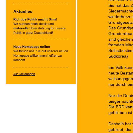
Sie hat das 
Aktuelles
Siegermächte
wiederherzus
Richtige Politik macht Sinn!
Grundgesetze
Wir suchen noch ideelle und
Das Grundges
materielle
Unterstützung für unsere
Politik in ganz Deutschland!
Grundordnun
sind gleiche
fremden Mäc
Neue Homepage online
Selbstbestimm
Wir freuen uns, Sie auf unserer neuen
Homepage willkommen heißen zu
Südkorea)
können!
Ein Volk kann
heute Bestand
Alle Meldungen
weisungsgeb
nur durch ei
Nur die Deut
Siegermächte
Die BRD kann 
geblieben ist
Deshalb hat 
gebildet, di