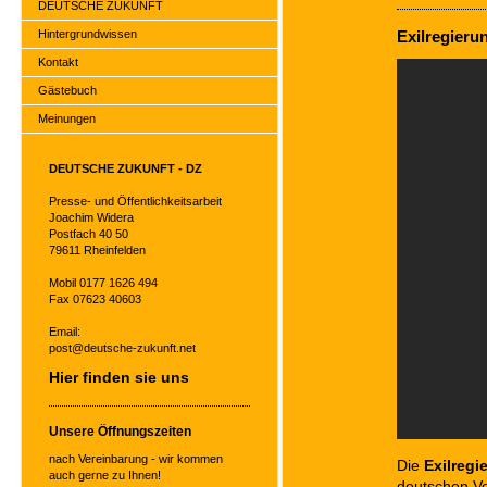
DEUTSCHE ZUKUNFT
Hintergrundwissen
Exilregieru
Kontakt
Gästebuch
Meinungen
DEUTSCHE ZUKUNFT - DZ
Presse- und Öffentlichkeitsarbeit
Joachim Widera
Postfach 40 50
79611 Rheinfelden
Mobil 0177 1626 494
Fax 07623 40603
Email:
post@deutsche-zukunft.net
Hier finden sie uns
Unsere Öffnungszeiten
nach Vereinbarung - wir kommen
Die
Exilreg
auch gerne zu Ihnen!
deutschen Vo