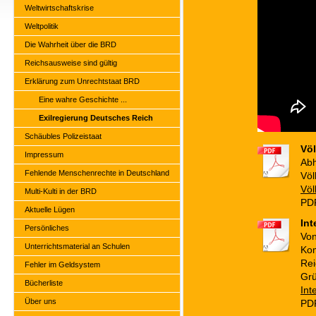
Weltwirtschaftskrise
Weltpolitik
Die Wahrheit über die BRD
Reichsausweise sind gültig
Erklärung zum Unrechtstaat BRD
Eine wahre Geschichte ...
Exilregierung Deutsches Reich
Schäubles Polizeistaat
Völ
Impressum
Abh
Fehlende Menschenrechte in Deutschland
Völ
Völ
Multi-Kulti in der BRD
PDF
Aktuelle Lügen
Int
Persönliches
Von
Unterrichtsmaterial an Schulen
Ko
Rei
Fehler im Geldsystem
Grü
Bücherliste
Int
Über uns
PDF