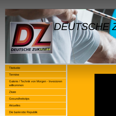
DEUTSCHE Z
Titelseite
Termine
Galerie / Technik von Morgen - Investoren
willkommen
Zitate
Gesundheitstips
Aktuelles
Die bankrotte Republik