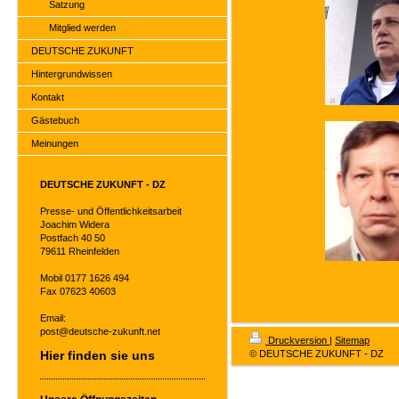
Satzung
Mitglied werden
DEUTSCHE ZUKUNFT
Hintergrundwissen
Kontakt
Gästebuch
Meinungen
DEUTSCHE ZUKUNFT - DZ
Presse- und Öffentlichkeitsarbeit
Joachim Widera
Postfach 40 50
79611 Rheinfelden
Mobil 0177 1626 494
Fax 07623 40603
Email:
post@deutsche-zukunft.net
Druckversion
|
Sitemap
Hier finden sie uns
© DEUTSCHE ZUKUNFT - DZ