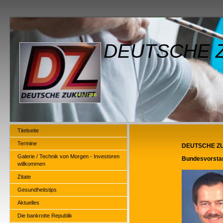
DEUTSCHE Z
Titelseite
Termine
DEUTSCHE ZU
Galerie / Technik von Morgen - Investoren
Bundesvorsta
willkommen
Zitate
Gesundheitstips
Aktuelles
Die bankrotte Republik