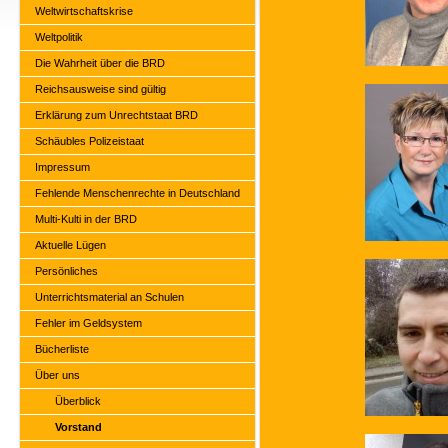
Weltwirtschaftskrise
Weltpolitik
Die Wahrheit über die BRD
Reichsausweise sind gültig
Erklärung zum Unrechtstaat BRD
Schäubles Polizeistaat
Impressum
Fehlende Menschenrechte in Deutschland
Multi-Kulti in der BRD
Aktuelle Lügen
Persönliches
Unterrichtsmaterial an Schulen
Fehler im Geldsystem
Bücherliste
Über uns
Überblick
Vorstand