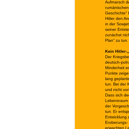
Aufmarsch de
rumänischen 
Geschichte" 
Hitler den An
in der Sowje
seiner Entst
zunächst nic
Plan“ zu tun.
Kein Hitler-
Der Kriegsbe
deutsch-poln
Minderheit e
Punkte zeige
lang geplant
tun. Bei der 
und nicht vo
Dass sich de
Lebensraum e
der Vorgesch
tun. Er ents
Entwicklung 
Eroberungs- u
erwachten Le