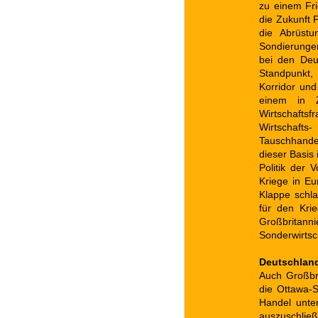
zu einem Fri
die Zukunft 
die Abrüst
Sondierungen
bei den Deu
Standpunkt,
Korridor und
einem in Z
Wirtschaftsf
Wirtschafts
Tauschhande
dieser Basis 
Politik der 
Kriege in Eu
Klappe schla
für den Kri
Großbrita
Sonderwirtsc
Deutschland
Auch Großbr
die Ottawa-S
Handel unter
auszuschlie