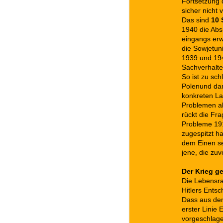
Fortsetzung 
sicher nicht 
Das sind
10
1940 die Abs
eingangs er
die Sowjetun
1939 und 194
Sachverhalte,
So ist zu sc
Polenund dam
konkreten La
Problemen al
rückt die Fr
Probleme 191
zugespitzt ha
dem Einen seh
jene, die zu
Der Krieg g
Die Lebensra
Hitlers Entsc
Dass aus dem
erster Linie
vorgeschlage