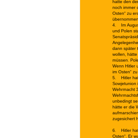
hatte den de
noch immer d
Osten“ zu ero
übernommen u
4.
Im Augus
und Polen sta
Senatspräsid
Angelegenheit
dann später 
wollen, hätt
müssen. Pole
Wenn Hitler 
im Osten“ zu
5.
Hitler ha
Sowjetunion 
Wehrmacht 3x
Wehrmachtsfü
unbedingt se
hätte er die
aufmarschier
zugesichert h
6.
Hitler h
Osten“. Er w