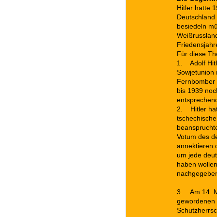
Hitler hatte
Deutschland
besiedeln mü
Weißrusslan
Friedensjahr
Für diese Th
1.
Adolf Hit
Sowjetunion r
Fernbomber 
bis 1939 noc
entsprechend
2.
Hitler ha
tschechische
beanspruchte
Votum des de
annektieren 
um jede deuts
haben wollen
nachgegebe
3.
Am 14. M
gewordenen 
Schutzherrsch