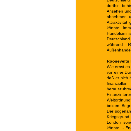
Deutschland 
dorthin beh
Ansehen und
abnehmen un
Attraktivitä
könnte. Imm
Handelsminis
Deutschland
während R
Außenhandels
Roosevelts 
Wie ernst es 
vor einer Du
daß er sich 
finanzielle
herauszubre
Finanzinte
Weltordnung“
beiden Begri
Der sogenann
Kriegsgrund.
London son
könnte - En