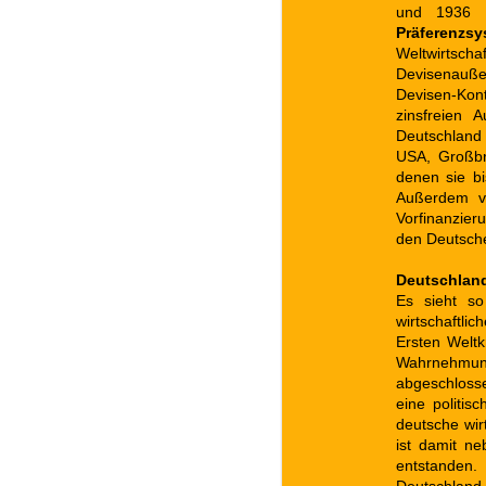
und 1936 ei
Präferenzsy
Weltwirts
Devisenaußen
Devisen-Kont
zinsfreien 
Deutschland 
USA, Großbr
denen sie b
Außerdem ve
Vorfinanzier
den Deutsche
Deutschland
Es sieht so
wirtschaftl
Ersten Weltk
Wahrnehmun
abgeschloss
eine politis
deutsche wirt
ist damit ne
entstanden