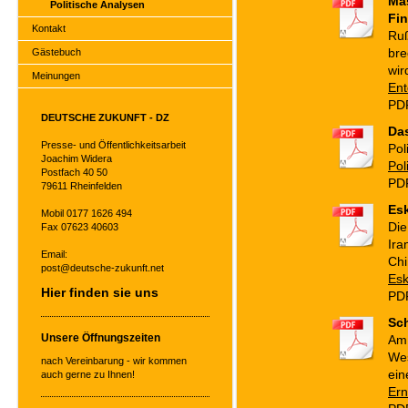
Mas
Politische Analysen
Fi
Kontakt
Ruß
Gästebuch
bre
wir
Meinungen
Ent
PDF
DEUTSCHE ZUKUNFT - DZ
Da
Presse- und Öffentlichkeitsarbeit
Pol
Joachim Widera
Pol
Postfach 40 50
PDF
79611 Rheinfelden
Esk
Mobil 0177 1626 494
Die
Fax 07623 40603
Ira
Email:
Chi
post@deutsche-zukunft.net
Esk
Hier finden sie uns
PDF
Sch
Unsere Öffnungszeiten
Am 
Wes
nach Vereinbarung - wir kommen
ein
auch gerne zu Ihnen!
Ern