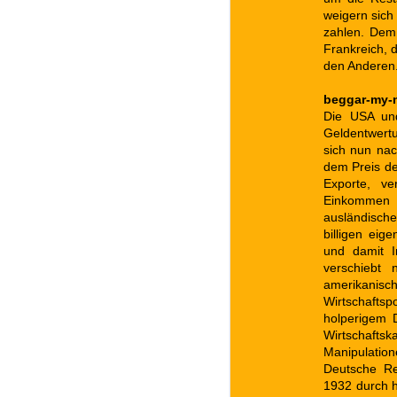
weigern sich
zahlen. Dem 
Frankreich, d
den Anderen
beggar-my-n
Die USA und
Geldentwertu
sich nun na
dem Preis de
Exporte, ve
Einkommen 
ausländische
billigen ei
und damit I
verschiebt 
amerikani
Wirtschafts
holperigem 
Wirtschaft
Manipulatio
Deutsche Re
1932 durch h