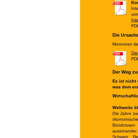
Ko
Int
von
Int
PDF
Die Ursache
Memoiren des
Die
PDF
Der Weg zum
Es ist nich
was dem er
Wirtschaftl
Weltweite 
Die Jahre zw
ökonomischer
Bündnisse
auseinander
Schweiz, Be