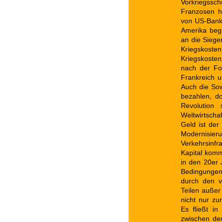
Vorkriegssch
Franzosen h
von US-Banke
Amerika beg
an die Siege
Kriegskoste
Kriegskosten
nach der Fo
Frankreich u
Auch die Sow
bezahlen, do
Revolution 
Weltwirtschaf
Geld ist der 
Modernisier
Verkehrsinfr
Kapital komm
in den 20er 
Bedingungen
durch den v
Teilen außer
nicht nur zu
Es fließt i
zwischen den