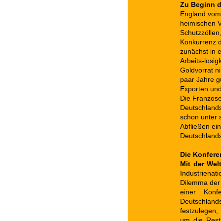
Zu Beginn d
England vom 
heimischen V
Schutzzölle
Konkurrenz d
zunächst in e
Arbeits-losi
Goldvorrat ni
paar Jahre g
Exporten und
Die Franzose
Deutschlands
schon unter 
Abfließen ein
Deutschlands
Die Konfer
Mit der Wel
Industriena
Dilemma der 
einer Konf
Deutschlan
festzulegen,
um die Rests