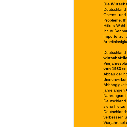
Die Wirtscha
Deutschland 
Ostens und
Probleme. Ih
Hitlers Wahl
ihr Außenha
Importe zu 
Arbeitslosig
Deutschland 
wirtschaftli
Vierjahrespl
von 1933
sol
Abbau der hoh
Binnenwirku
Abhängigkeit
jahrelangen 
Nahrungsmitt
Deutschland 
siehe hierzu
Deutschlands
verbessern u
Vierjahrespla