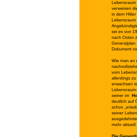
Lebensraum f
verweisen di
in dem Hitle
Lebensraum i
Angekündigte
sei es von 1
nach Osten zu
Generalplan 
Dokument nich
Wie man an e
nachvollzieh
vom Lebensra
allerdings z
erwachsen is
Lebensraum-
seiner im
Ho
deutlich auf 
schon „erledi
seiner Leben
ausgedehnten
mehr aktuell.
Die Gegenth