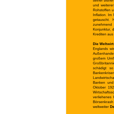
seiner bishe
und weiterer
Rohstoffen 
Inflation. I
getauscht.
zunehmend v
Konjunktur, 
Krediten aus
Die Weltwirt
Englands wir
Außenhandel
großem Umfan
Großbritann
schädigt s
Bankenkrise
Landwirtscha
Banken und
Oktober 19
Wirtschaft
verliehenes 
Börsenkrash 
weltweiter
De