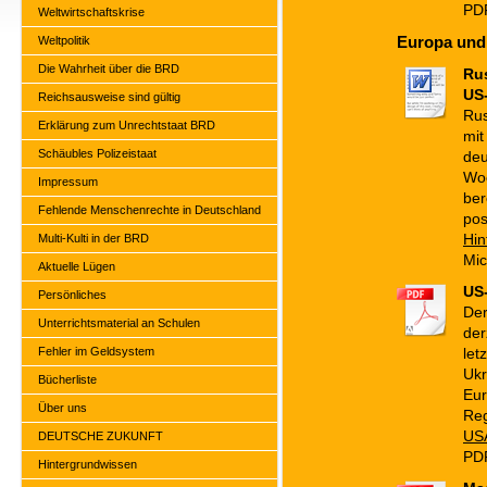
PD
Weltwirtschaftskrise
Europa und 
Weltpolitik
Die Wahrheit über die BRD
Rus
US
Reichsausweise sind gültig
Rus
Erklärung zum Unrechtstaat BRD
mit
Schäubles Polizeistaat
deu
Woc
Impressum
ber
Fehlende Menschenrechte in Deutschland
pos
Multi-Kulti in der BRD
Hin
Mic
Aktuelle Lügen
US-
Persönliches
Der
Unterrichtsmaterial an Schulen
der
Fehler im Geldsystem
let
Ukr
Bücherliste
Eur
Über uns
Reg
USA
DEUTSCHE ZUKUNFT
PDF
Hintergrundwissen