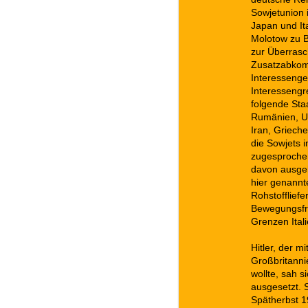
Sowjetunion 
Japan und It
Molotow zu B
zur Überrasc
Zusatzabkomm
Interessenge
Interessengr
folgende Sta
Rumänien, Un
Iran, Griech
die Sowjets 
zugesprochen
davon ausgeh
hier genannt
Rohstofflief
Bewegungsfre
Grenzen Ital
Hitler, der m
Großbritann
wollte, sah s
ausgesetzt. 
Spätherbst 1