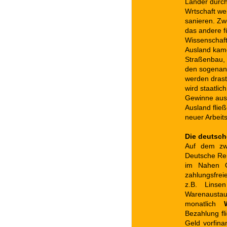
Länder durch
Wrtschaft we
sanieren. Zwe
das andere f
Wissenschaft
Ausland kame
Straßenbau, 
den sogena
werden drast
wird staatlic
Gewinne ausl
Ausland flie
neuer Arbeit
Die deutsch
Auf dem zwe
Deutsche Rei
im Nahen O
zahlungsfre
z.B. Linse
Warenausta
monatlich
Bezahlung fl
Geld vorfina