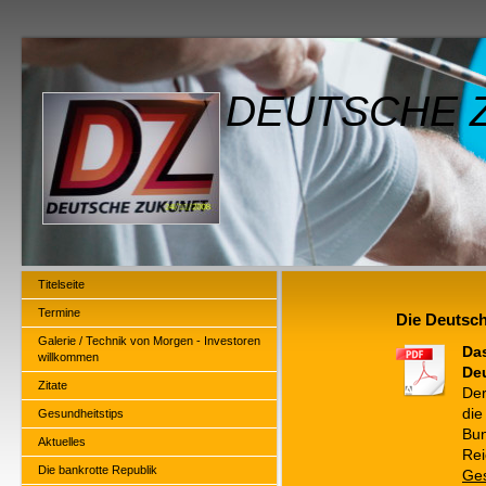
DEUTSCHE Z
Titelseite
Termine
Die Deutsch
Galerie / Technik von Morgen - Investoren
Das
willkommen
De
Zitate
Der
die
Gesundheitstips
Bun
Aktuelles
Rei
Die bankrotte Republik
Ges