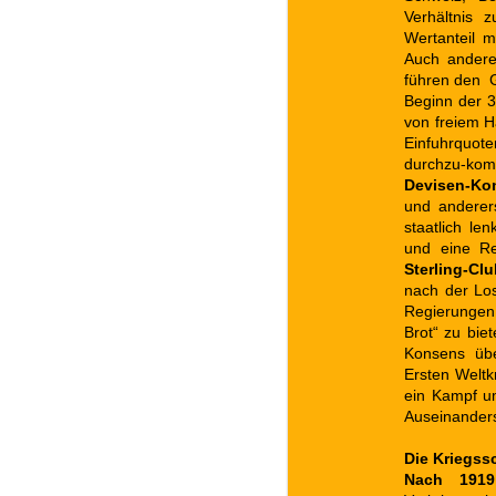
Verhältnis 
Wertanteil 
Auch andere
führen den G
Beginn der 3
von freiem H
Einfuhrquote
durchzu-ko
Devisen-Kon
und anderer
staatlich le
und eine Re
Sterling-Cl
nach der Lo
Regierungen 
Brot“ zu bie
Konsens übe
Ersten Weltk
ein Kampf um
Auseinanders
Die Kriegss
Nach 1919