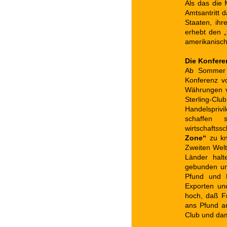
Als das die 
Amtsantritt 
Staaten, ih
erhebt den „
amerikanisch
Die Konfere
Ab Sommer 
Konferenz vo
Währungen vo
Sterling-Clu
Handelspriv
schaffen 
wirtschaftss
Zone“
zu kn
Zweiten Welt
Länder hal
gebunden und
Pfund und D
Exporten un
hoch, daß F
ans Pfund an
Club und dam