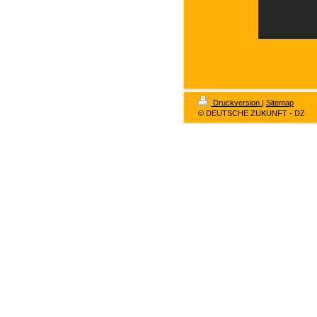
Druckversion
|
Sitemap
© DEUTSCHE ZUKUNFT - DZ