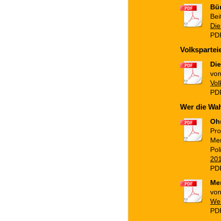
Bür
Bei
Die
PDF
Volksparteie
Die
von
Vol
PDF
Wer die Wahr
Ohn
Pro
Men
Pol
201
PD
Men
von
Wer
PDF