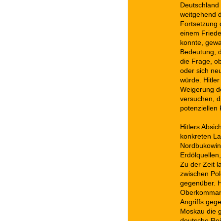
Deutschland 
weitgehend d
Fortsetzung 
einem Friede
konnte, gewa
Bedeutung, d
die Frage, o
oder sich ne
würde. Hitle
Weigerung de
versuchen, d
potenziellen
Hitlers Absic
konkreten La
Nordbukowina
Erdölquellen
Zu der Zeit 
zwischen Pol
gegenüber. H
Oberkommand
Angriffs gege
Moskau die g
deutsche Rei