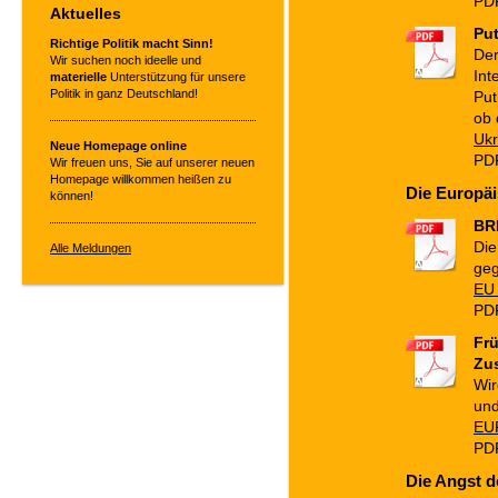
PDF
Aktuelles
Put
Richtige Politik macht Sinn!
Der
Wir suchen noch ideelle und
Int
materielle
Unterstützung für unsere
Politik in ganz Deutschland!
Put
ob 
Ukr
Neue Homepage online
PDF
Wir freuen uns, Sie auf unserer neuen
Homepage willkommen heißen zu
Die Europäi
können!
BR
Die
Alle Meldungen
geg
EU 
PDF
Frü
Zu
Wir
und
EUR
PDF
Die Angst d