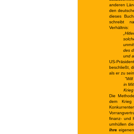
anderen Länd
den deutsche
dieses Buch
schreibt 
Verhältnis:
„Hitl
solch
unmit
des d
und a
US-Präside
beschließt, d
als er zu sei
"Wil
in Mi
Krieg
Die Methode
dem Krieg
Konkurrent
Vorrangvertr
finanz- und 
umhüllen die
ihre
eigenen 