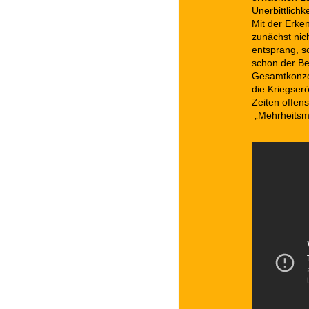
Unerbittlich
Mit der Erke
zunächst nic
entsprang, s
schon der Be
Gesamtkonzep
die Kriegserö
Zeiten offens
„Mehrheitsm