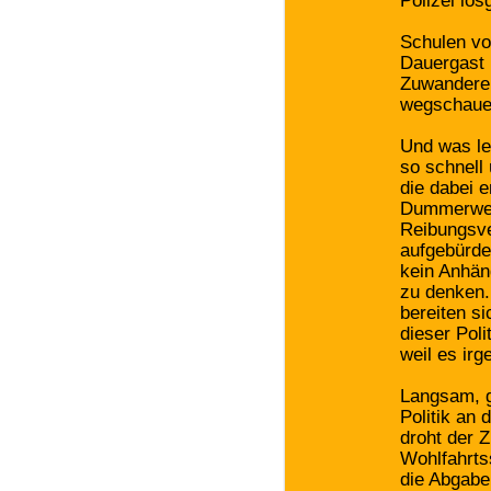
Polizei lo
Schulen vo
Dauergast 
Zuwanderer
wegschauen.
Und was ler
so schnell
die dabei 
Dummerweis
Reibungsver
aufgebürde
kein Anhän
zu denken.
bereiten s
dieser Poli
weil es irg
Langsam, g
Politik an
droht der 
Wohlfahrts
die Abgabe