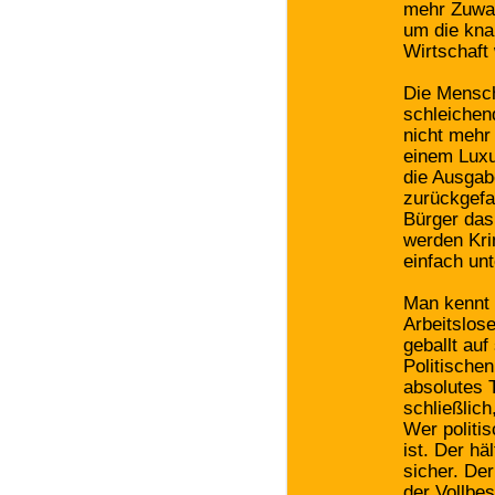
mehr Zuwan
um die kna
Wirtschaft 
Die Mensch
schleichen
nicht mehr 
einem Luxu
die Ausgab
zurückgefah
Bürger das
werden Kri
einfach un
Man kennt 
Arbeitslos
geballt au
Politischen
absolutes T
schließlic
Wer politis
ist. Der hä
sicher. De
der Vollbe