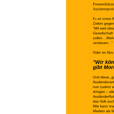
Presseerkläru
Asylantenprob
Es sei erneut
A
Zeiten gegen
"Mit weit üb
Gesellschaft
sollen....Meh
verdauen..."
Oder im Nov
"Wir kön
gibt Mor
Und diese „g
Ausländerant
nun zudem w
dringen – al
Ausländerflu
das Volk suc
Wie kann man
Medien als 