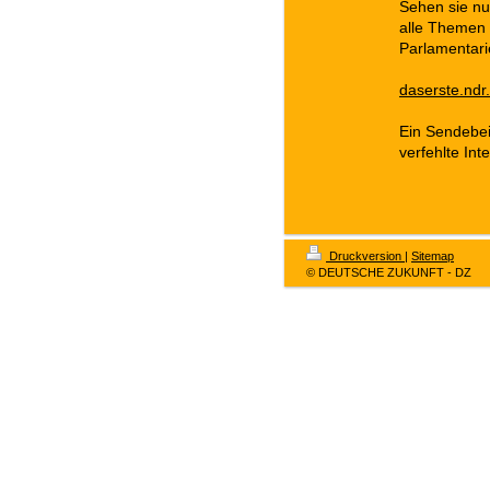
Sehen sie nu
alle Themen 
Parlamentari
daserste.nd
Ein Sendebei
verfehlte In
Druckversion
|
Sitemap
© DEUTSCHE ZUKUNFT - DZ