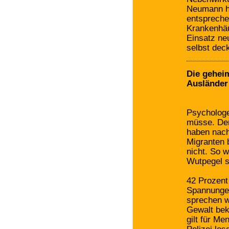
Neumann h
entspreche
Krankenhä
Einsatz neu
selbst dec
Die gehei
Ausländer
Psychologe
müsse. Den
haben nach
Migranten 
nicht. So 
Wutpegel s
42 Prozent
Spannungen
sprechen w
Gewalt bek
gilt für M