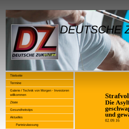
DEUTSCHE Z
Titelseite
Termine
Galerie / Technik von Morgen - Investoren
Strafvol
willkommen
Die Asyl
Zitate
geschwap
Gesundheitstips
und gewa
Aktuelles
02.09.16
Parteizulassung