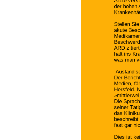
Ärzte vers
der hohen 
Krankenhäu
Stellen Si
akute Besc
Medikament
Beschwerde
ARD zitiert
halt ins K
was man v
Ausländis
Der Berich
Medien, fä
Hersfeld. 
»mittlerwei
Die Sprache
seiner Tät
das Kliniku
beschreibt
fast gar n
Dies ist ke