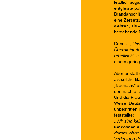
letztlich sog
entgleiste p
Brandanschlä
eine Zersetz
wehren, als 
bestehende M
Denn - ,,
Uns
Übersteigt d
rebellisch“
- 
einem gering
Aber anstatt
als solche k
„Neonazis“ u
demnach offen
Und die Frau
Weise Deutsc
unbestritten
feststellte:
,,Wir sind k
wir können e
darum, ohne 
Verletzung d