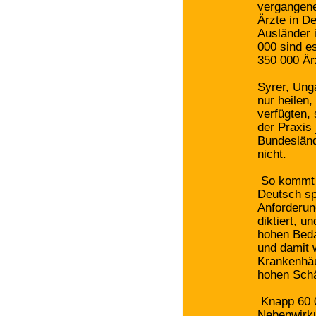
vergangene
Ärzte in De
Ausländer i
000 sind e
350 000 Ärz
Syrer, Ung
nur heilen
verfügten, 
der Praxis 
Bundesländ
nicht.
So kommt e
Deutsch spr
Anforderun
diktiert, u
hohen Beda
und damit w
Krankenhäu
hohen Schä
Knapp 60 0
Nebenwirk