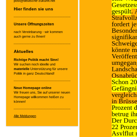
post@deutsche-zukunft.net
Gesetzes
Hier finden sie uns
gespült
. 
Strafvol
fordert j
Unsere Öffnungszeiten
Besonder
nach Vereinbarung - wir kommen
signifika
auch gerne zu Ihnen!
Schweige
könnte m
Aktuelles
Veröffen
Richtige Politik macht Sinn!
umgegange
Wir suchen noch ideelle und
Landscha
materielle
Unterstützung für unsere
Politik in ganz Deutschland!
Osnabrüc
Schon 20
Gefängni
Neue Homepage online
Wir freuen uns, Sie auf unserer neuen
vergleich
Homepage willkommen heißen zu
in Brüsse
können!
Prozent 
betrug ih
Alle Meldungen
Der Durc
22 Prozen
Asylflut