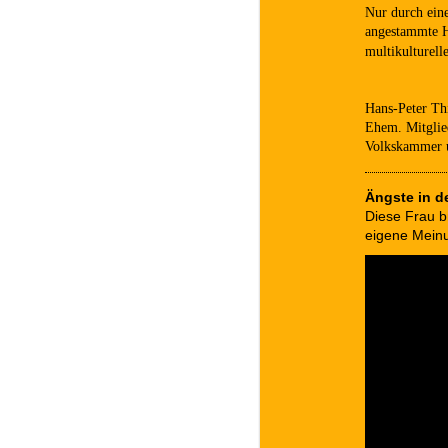
Nur durch eine
angestammte He
multikulturell
Hans-Peter Th
Ehem. Mitglied
Volkskammer u
Ängste in d
Diese Frau br
eigene Mein