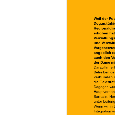
Weil der Pub
Dogan,türki
Regionaldir
erhoben hat
Verwaltungs
und Verwalt
Vorgesetzte
angeblich r
auch den Ve
der Dame mit
Daraufhin er
Betreiben de
verbunden m
die Geldstra
Dagegen wurd
Hauptverhand
Sarrazin, He
unter Leitun
Wenn wir in D
Integration v