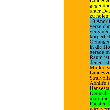
Landesvo
gegenübe
unter Da
zu holen“
18 Angrif
verzeich
vergange
körperli
Gefangen
in die H
gerade m
Raum ist
denen is
Müller, s
Landesve
Strafvoll
Abhilfe s
Hansestad
Deutsch-
man, die
Fäusten 
wird verm