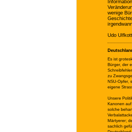
Informatio
Veränderun
wenige Bür
Geschichte
irgendwann
Udo Ulfkot
Deutschland
Es ist grotes
Bürger, der e
Schreibfehle
zu Zwangsgel
NSU-Opfer, s
eigene Stra
Unsere Politi
Kanonen auf 
solche behan
Verbalattacke
Märtyerer; de
sachlich gefü
Deutschland