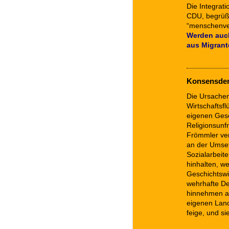
Die Integrat
CDU, begrüßte
“menschenve
Werden auch
aus Migrant
Konsensdemo
Die Ursachen 
Wirtschaftsfl
eigenen Gesc
Religionsunf
Frömmler ver
an der Umsetz
Sozialarbeit
hinhalten, w
Geschichtswi
wehrhafte De
hinnehmen als
eigenen Land
feige, und si