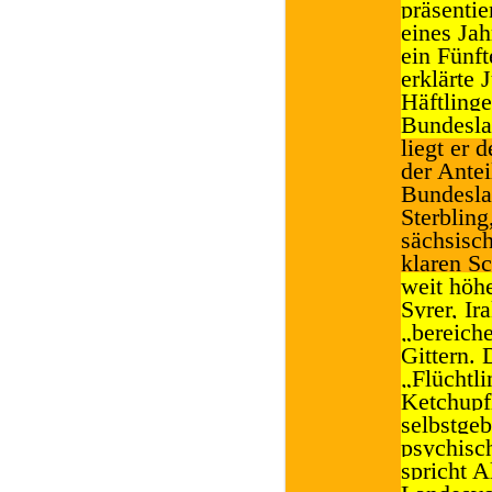
präsentie
eines Jah
ein Fünf
erklärte
Häftlinge
Bundesla
liegt er 
der Ante
Bundesla
Sterbling
sächsisch
klaren Sc
weit höhe
Syrer, Ir
„bereiche
Gittern. 
„Flüchtli
Ketchupf
selbstge
psychisch
spricht 