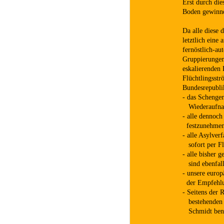
Erst durch die
Boden gewinnen
Da alle diese 
letztlich eine
fernöstlich-au
Gruppierungen
eskalierenden 
Flüchtlingsst
Bundesrepubli
- das Schengen
Wiederaufnah
- alle dennoch
festzunehmen 
- alle Asylver
sofort per Fl
- alle bisher 
sind ebenfall
- unsere europ
der Empfehlung
- Seitens der 
bestehenden ü
Schmidt benan