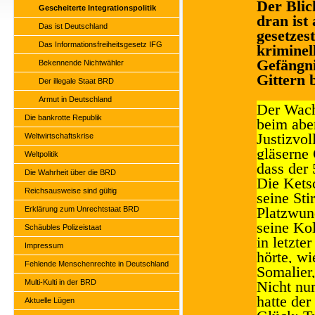
Der Blic
Gescheiterte Integrationspolitik
dran ist
Das ist Deutschland
gesetzes
Das Informationsfreiheitsgesetz IFG
kriminel
Gefängni
Bekennende Nichtwähler
Gittern 
Der illegale Staat BRD
Armut in Deutschland
Der Wach
Die bankrotte Republik
beim abe
Justizvo
Weltwirtschaftskrise
gläserne
Weltpolitik
dass der
Die Wahrheit über die BRD
Die Kets
Reichsausweise sind gültig
seine Sti
Platzwun
Erklärung zum Unrechtstaat BRD
seine Kol
Schäubles Polizeistaat
in letzte
Impressum
hörte, wi
Fehlende Menschenrechte in Deutschland
Somalier
Multi-Kulti in der BRD
Nicht nu
hatte de
Aktuelle Lügen