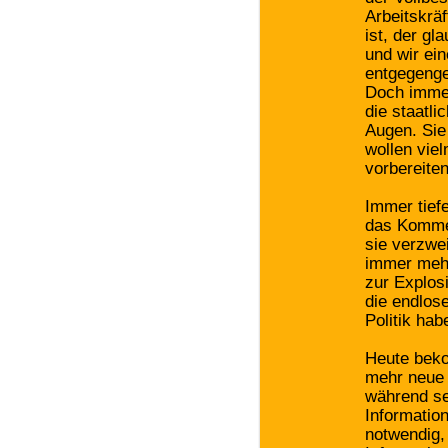
Arbeitskrä
ist, der gl
und wir ein
entgegeng
Doch immer
die staatl
Augen. Sie 
wollen viel
vorbereiten
Immer tiefe
das Kommen
sie verzwe
immer mehr
zur Explos
die endlos
Politik hab
Heute beko
mehr neue 
während se
Informatio
notwendig,