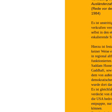
Ausländerza
(Rede vor de
1984)
Es ist unstrit
verkraften ver
selbst in den 
eskalierende S
Hierzu ist fes
keiner Weise e
in regional al
funktionierten
Saddam Hussei
Gaddhafi, sowi
dem von außen 
demokratischer
wurde dort das 
Es ist gleichf
verdeckt von 
die USA bedro
entpuppte, nur
können.