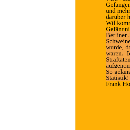
Gefangen
und mehr
darüber h
Willkomm
Gefängni
Berliner 
Schweinef
wurde, d
waren. Ic
Straftate
aufgenom
So gelang
Statistik
Frank Ho